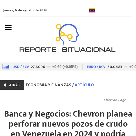
Jueves, 6 de agosto de 2026
27.6096
30.0483
USD / BCV
EURO / BCV
)
+0.60 (+0.05%)
+0.0
ECONOMÍA Y FINANZAS
/
ARTÍCULO
ATRÁS
Chevron Logo
Banca y Negocios: Chevron planea
perforar nuevos pozos de crudo
en Venezuela en 2024 y podría