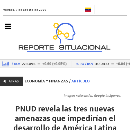
Viernes, 7 de agosto de 2026
27.6096
30.0483
USD / BCV
EURO / BCV
+0.60 (+0.05%)
+0.04 (+0.0
ECONOMÍA Y FINANZAS
/
ARTÍCULO
ATRÁS
Imagen referencial. Google Imágenes.
PNUD revela las tres nuevas
amenazas que impedirían el
desarrollo de América Latina