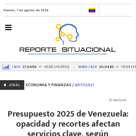
Viernes, 7 de agosto de 2026
27.6096
30.0483
SD / BCV
EURO / BCV
+0.60 (+0.05%)
+0.04 (+0.0
ECONOMÍA Y FINANZAS
/
ARTÍCULO
ATRÁS
El Nacional
Presupuesto 2025 de Venezuela:
opacidad y recortes afectan
servicios clave, según