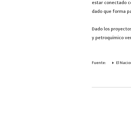
estar conectado co
dado que forma par
Dado los proyectos
y petroquímico ven
Fuente:
El Nacio