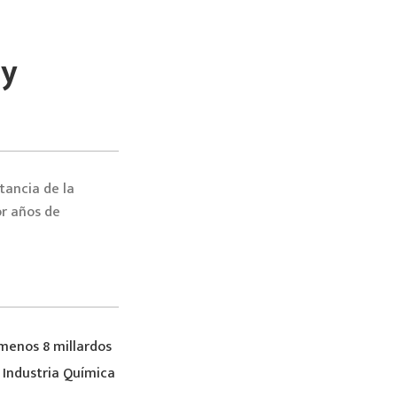
 y
tancia de la
or años de
 menos 8 millardos
 Industria Química