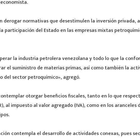
l economista.
 derogar normativas que desestimulen la inversión privada, a
la participación del Estado en las empresas mixtas petroquím
perar la industria petrolera venezolana y todo lo que la confo
rar el suministro de materias primas, así como también la act
o del sector petroquímico», agregó.
ntemplar otorgar beneficios fiscales, tanto en lo que respec
LR), al impuesto al valor agregado (IVA), como en los aranceles
pos.
iación contempla el desarrollo de actividades conexas, pues se