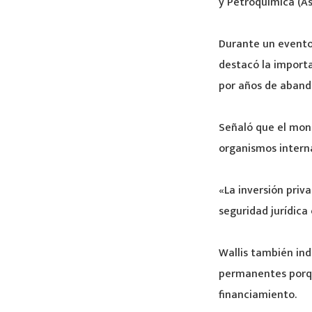
y Petroquímica (A
Durante un evento 
destacó la importa
por años de abando
Señaló que el mon
organismos interna
«La inversión priv
seguridad jurídica 
Wallis también in
permanentes porque
financiamiento.