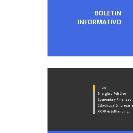
BOLETIN
INFORMATIVO
Inicio
Energía y Petróleo
Economía y Finanzas
Estadística Empresaria
RR.PP. & Softlanding