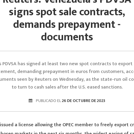
signs spot sale contracts,
demands prepayment -
documents
s PDVSA has signed at least two new spot contracts to export f
cement, demanding prepayment in euros from customers, acc
ments seen by Reuters on Wednesday, as the state-run oil c
to turn to cash sales after the U.S. eased sanctions.
PUBLICADO EL
26 DE OCTUBRE DE 2023
 issued a license allowing the OPEC member to freely export cr
 chosen markets in the next six months, the widest easing of s