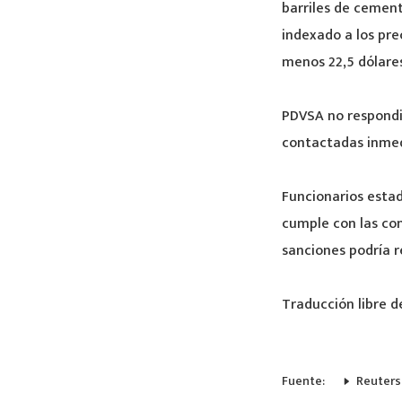
barriles de cemen
indexado a los prec
menos 22,5 dólares 
PDVSA no respondi
contactadas inme
Funcionarios estad
cumple con las cond
sanciones podría r
Traducción libre d
Fuente:
Reuter