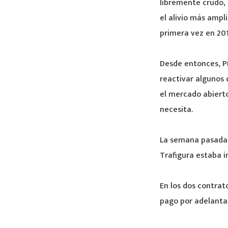
libremente crudo, 
el alivio más ampl
primera vez en 201
Desde entonces, P
reactivar algunos 
el mercado abierto
necesita.
La semana pasada,
Trafigura estaba i
En los dos contra
pago por adelantad