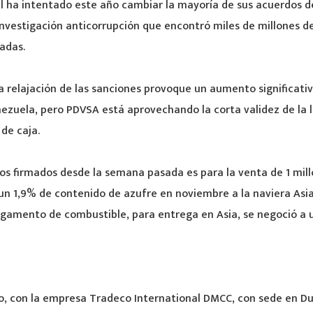
l ha intentado este año cambiar la mayoría de sus acuerdos d
nvestigación anticorrupción que encontró miles de millones d
adas.
a relajación de las sanciones provoque un aumento significati
ezuela, pero PDVSA está aprovechando la corta validez de la l
 de caja.
os firmados desde la semana pasada es para la venta de 1 mill
 un 1,9% de contenido de azufre en noviembre a la naviera Asi
rgamento de combustible, para entrega en Asia, se negoció a un
o, con la empresa Tradeco International DMCC, con sede en Du