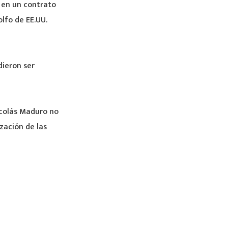
 en un contrato
olfo de EE.UU.
dieron ser
icolás Maduro no
ización de las