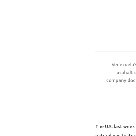
Venezuela'
asphalt 
company docu
The U.S. last week
natural gas to its