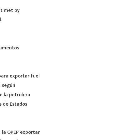
not met by
.
cumentos
ara exportar fuel
, según
 la petrolera
es de Estados
 la OPEP exportar