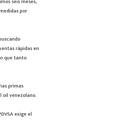
imos seis meses,
 medidas por
 buscando
ventas rápidas en
vo que tanto
ias primas
 oil venezolano.
PDVSA exige el