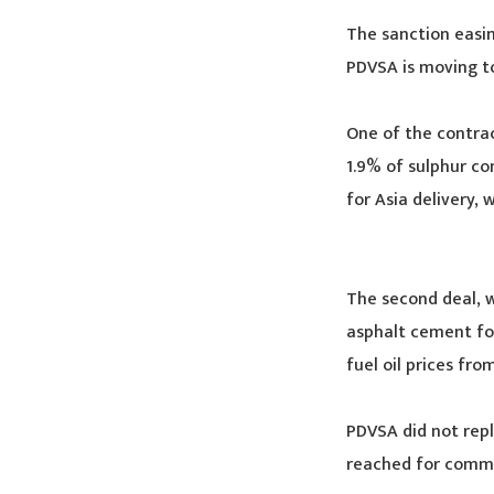
The sanction easin
PDVSA is moving to
One of the contract
1.9% of sulphur co
for Asia delivery, 
The second deal, w
asphalt cement for
fuel oil prices fro
PDVSA did not rep
reached for comm