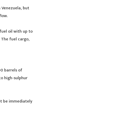
n Venezuela, but
flow.
fuel oil with up to
 The fuel cargo,
0 barrels of
to high-sulphur
ot be immediately