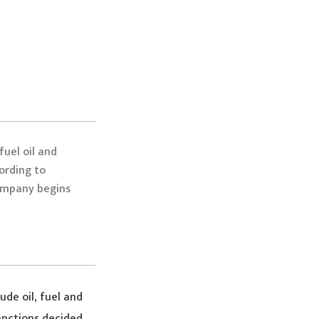
uel oil and
ording to
ompany begins
ude oil, fuel and
anctions decided