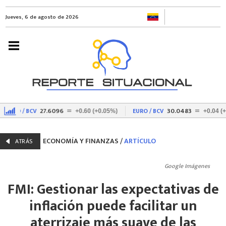
Jueves, 6 de agosto de 2026
27.6096
30.0483
USD / BCV
EURO / BCV
+0.60 (+0.05%)
+0.04 (+0.
ECONOMÍA Y FINANZAS
/
ARTÍCULO
ATRÁS
Google Imágenes
FMI: Gestionar las expectativas de
inflación puede facilitar un
aterrizaje más suave de las